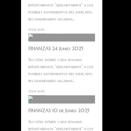
intentaremos "adelantarnos" a los
posibles movimientos del mercado,
recomendando algunas...
Leer más..
FINANZAS 24 Junio 2025
Sección, dónde cada semana
intentaremos "adelantarnos" a los
posibles movimientos del mercado,
recomendando algunas...
Leer más..
FINANZAS 10 de Junio 2025
Sección, dónde cada semana
intentaremos "adelantarnos" a los