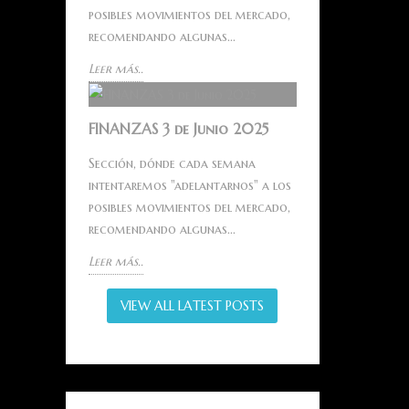
posibles movimientos del mercado,
recomendando algunas...
Leer más..
FINANZAS 3 de Junio 2025
Sección, dónde cada semana
intentaremos "adelantarnos" a los
posibles movimientos del mercado,
recomendando algunas...
Leer más..
VIEW ALL LATEST POSTS