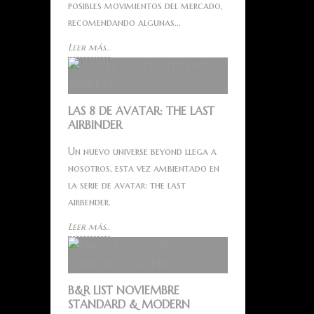
posibles movimientos del mercado,
recomendando algunas...
Leer más..
LAS 8 DE AVATAR: THE LAST
AIRBINDER
Un nuevo universe beyond llega a
nosotros, esta vez ambientado en
la serie de avatar: the last
airbender.
Leer más..
B&R LIST NOVIEMBRE
STANDARD & MODERN