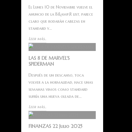
El Lunes 10 de Noviembre vuelve el
anuncio de la B&amp;R list, parece
claro que rodarán cabezas en
standard y...
Leer más..
LAS 8 DE MARVEL'S
SPIDERMAN
Después de un descanso, toca
volver a la normalidad, hace unas
semanas vimos como standard
sufría una nueva oleada de...
Leer más..
FINANZAS 22 Julio 2025