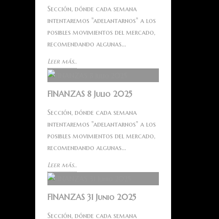
Sección, dónde cada semana
intentaremos "adelantarnos" a los
posibles movimientos del mercado,
recomendando algunas...
Leer más..
FINANZAS 8 Julio 2025
Sección, dónde cada semana
intentaremos "adelantarnos" a los
posibles movimientos del mercado,
recomendando algunas...
Leer más..
FINANZAS 31 Junio 2025
Sección, dónde cada semana