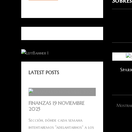
Sobres
Spar
LATEST POSTS
FINANZAS 19 NOVIEMBRE
Mostran
2025
Sección, dónde cada semana
intentaremos "adelantarnos" a los