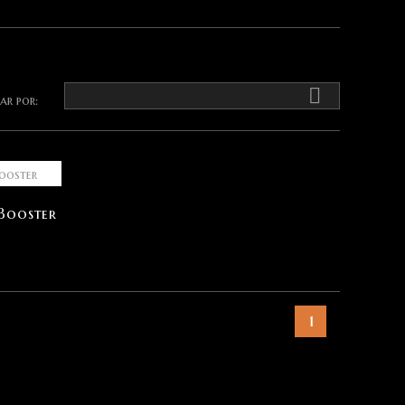

ar por:
Booster
1