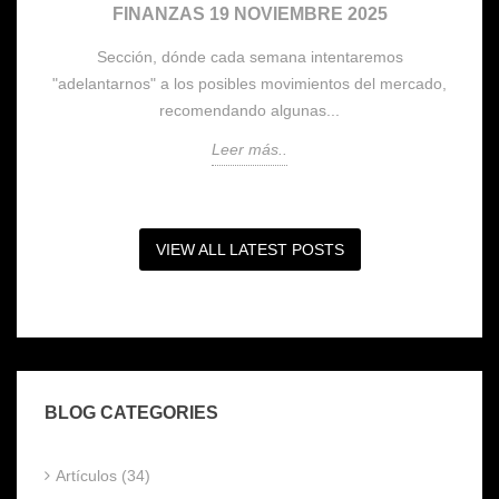
FINANZAS 19 NOVIEMBRE 2025
Sección, dónde cada semana intentaremos
,
"adelantarnos" a los posibles movimientos del mercado,
recomendando algunas...
Leer más..
VIEW ALL LATEST POSTS
BLOG CATEGORIES
Artículos (34)