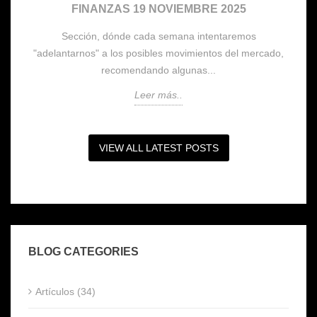
FINANZAS 19 NOVIEMBRE 2025
Sección, dónde cada semana intentaremos
,
"adelantarnos" a los posibles movimientos del mercado,
recomendando algunas...
Leer más..
VIEW ALL LATEST POSTS
BLOG CATEGORIES
Artículos (34)