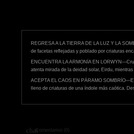
REGRESA A LA TIERRA DE LA LUZ Y LA SOMBRA—L
de facetas reflejadas y poblado por criaturas en
ENCUENTRA LA ARMONÍA EN LORWYN—Cruza la fron
atenta mirada de la deidad solar, Eirdu, mientras 
ACEPTA EL CAOS EN PÁRAMO SOMBRÍO—Enfréntate
lleno de criaturas de una índole más caótica. Des
Comentarios (0)