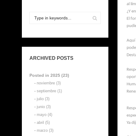
al lí
¿Y e
El f
pudie
Aquí 
poder
Dest
ARCHIVED POSTS
Resp
Posted in 2025 (23)
oport
noviembre (3)
Hum
septiembre (1)
Rene
julio (3)
junio (3)
Resp
mayo (4)
espec
abril (5)
Ya di
marzo (3)