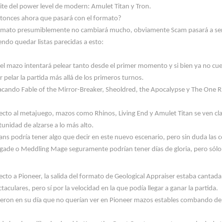
mite del
power
level
de
modern
:
Amulet
Titan y Tron.
ntonces ahora que pasará con el formato?
ormato presumiblemente no cambiará mucho
, obviamente
Scam
pasará a se
ndo quedar listas parecidas a esto:
el mazo intentará pelear tanto desde el primer momento y si bien ya no cu
 pelar la partida más allá de los primeros turnos.
acando Fable
of
the
Mirror
-
Breaker,
Sheoldred
,
the
Apocalypse
y
The
One
R
ecto al
metajuego
,
mazos como
Rhinos
,
Living
End
y
Amulet
Titan se ven c
unidad de alzarse a lo más alto
.
ans
podría tener algo que decir en este nuevo escenario, pero sin duda las 
gade o
Meddling
Mage
seguramente podrían tener días de gloria, pero sólo
ecto
a
Pioneer, la salida del formato de Geological
Appraiser
estaba cantada
taculares, pero sí por la velocidad en la que podía llegar a ganar la partida
.
jeron en su día que no querían ver en Pioneer mazos estables
combando
de