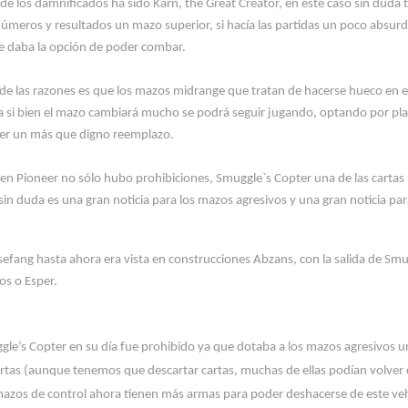
 de los damnificados ha sido
Karn
,
the
Great
Creator
, en est
e caso sin duda 
úmeros y resultados un mazo superior, si hacía las partidas
un poco absurd
e daba la opción de poder combar.
de las razones es que los mazos
midrange
que tratan de hacerse hueco en 
a si bien el mazo cambiará mucho se podrá seguir jugando, optando por pl
er
un más que digno reemplazo.
 en Pioneer no sólo hubo
prohibiciones,
Smuggle`s
Copter
una de las cartas
sin duda es una gran noticia para los mazos agresivos y una gran noticia pa
sefang
hasta ahora
era vista en construcciones
Abzans
, con la salida de
Smu
os
o Esper.
le’s Copter en su día fue prohibido ya que dotaba a los mazos agresivos un
rtas (aunque tenemos que descartar cartas, muchas de ellas podían volver
mazos de control ahora tienen más armas para poder deshacerse de este veh