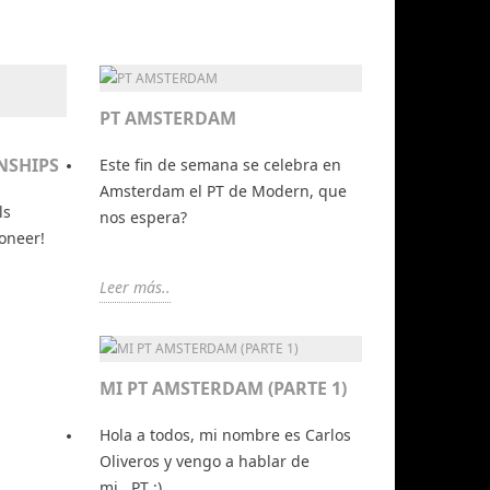
PT AMSTERDAM
NSHIPS
Este fin de semana se celebra en
Amsterdam el PT de Modern, que
ls
nos espera?
oneer!
Leer más..
MI PT AMSTERDAM (PARTE 1)
Hola a todos, mi nombre es Carlos
Oliveros y vengo a hablar de
mi...PT :)