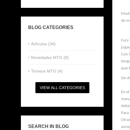
Mod
de mu
BLOG CATEGORIES
Fury
Artículos (34)
juga
Con l
Novedades MTG (8)
teng
que l
Torneos MTG (4)
Sin d
VIEW ALL CATEGORIES
En e
mana
debi
Para 
Otra
SEARCH IN BLOG
aunq