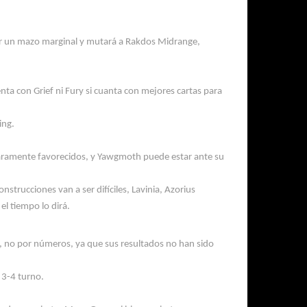
r un mazo marginal y mutará a
Rakdos
Midrange
,
enta con
Grief
ni
Fury
si cuanta con mejores cartas para
ing
.
laramente favorecidos, y
Ya
wg
moth
puede estar ante su
construcciones van a ser
difíciles, Lavinia,
Azorius
 el
tiempo lo dirá.
, no por números, ya que sus resultados no han sido
 3-4 turno.