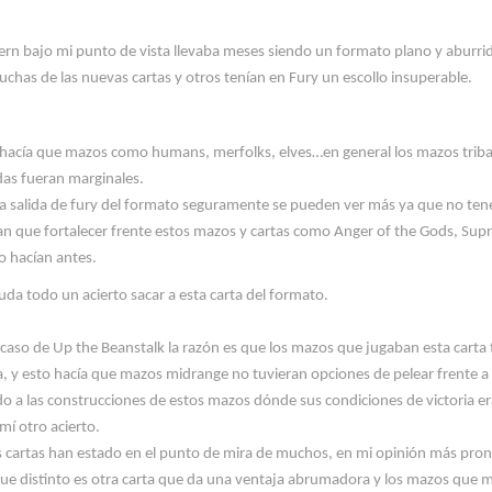
e
rn bajo mi punto de vista llevaba meses siendo un formato plano y aburri
chas de las nuevas cartas y otros tenían en
Fury
un escollo
insuperable.
hacía que mazos como
humans
,
merfolks
,
elves
…en general los mazos triba
das fueran
marginales.
a salida de
fury
del formato seguramente se pueden ver más
ya que no ten
an que fortalecer frente estos mazos
y cartas como
Anger
of
the
Gods
, Su
o hacían antes.
uda todo un acierto sacar a esta carta del formato.
l caso de Up
the
Beanstalk
la razón es que
los mazos que jugaban esta carta 
, y
esto hacía que mazos
midrange
no tuvieran opciones de pelear frente a
do a las construcciones de estos mazos dónde
sus condiciones de victoria e
mí otro acierto.
s cartas han estado en el punto de mira de muchos, en mi opinión más pro
ue distinto es otra carta que da una ventaja abrumadora
y los mazos que m