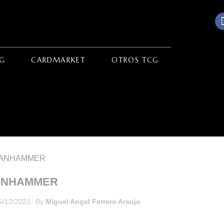
G
CARDMARKET
OTROS TCG
ANHAMMER
5/12/2023
By
Miguel Angel Ferrero Araujo