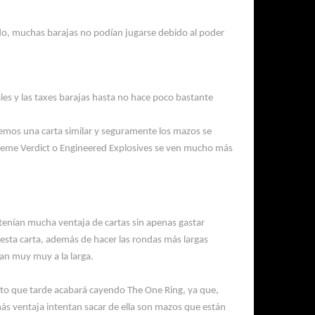
do, muchas barajas no podían jugarse debido al poder
les y
las
taxes
barajas hasta no hace poco bastante
emos una carta similar y seguramente los mazos se
preme
Verdict
o
Engineered
Explosives se ven mucho más
tenían mucha ventaja de cartas si
n
apenas gastar
 esta carta, además de hacer las rondas más largas
ran
muy muy a la larga.
nto que tarde acabará cayendo
The
One
Ring, ya
que,
ás ventaja intentan sacar de ella son mazos que están