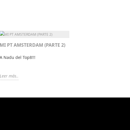
MI PT AMSTERDAM (PARTE 2)
A Nadu del Top8!!!
Leer más..