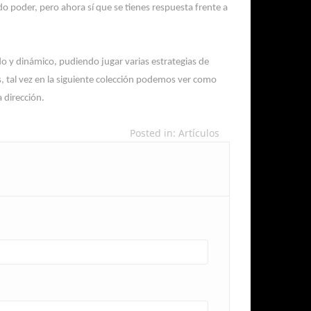
o poder, pero ahora sí que se tienes respuesta frente a
o y dinámico, pudiendo jugar varias estrategias de
 tal vez en la siguiente colección podemos ver como
 dirección.
Posted in:
Artículos