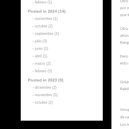
Otro
febrero (1)
por n
Posted in 2024 (14)
que l
noviembre (1)
octubre (2)
Otra 
septiembre (1)
ahor
julio (3)
Rang
junio (1)
abril (1)
Pero
esto 
marzo (2)
febrero (3)
Posted in 2023 (9)
Grea
diciembre (2)
Rakd
noviembre (5)
octubre (2)
Smugg
de ca
Los 