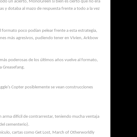
todo un acierto,
MonoGreen
si bien es cierto que no era
as y dotaba
al mazo
de respuesta frente a todo a la vez
el formato
poco podían pelear frente a esta estrategia,
anes más agresivos,
pudiendo
ten
er
en
Vivien,
Arkbow
 más poderosas de los últimos años vuelve al formato
,
ra
Greasefang
.
ggle’s
Copter
posiblemente se vean construcciones
 arma difícil de contrarrestar, teniendo mucha ventaja
 del cementerio).
ículo, cartas como Get Lost, March of Otherworldly