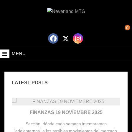
0
MENU
LATEST POSTS
FINANZAS 19 NOVIEMBRE 2025
Sección, dónde cada semana intentaremos
,
"adelantarnos" a los posibles movimientos del mercado,