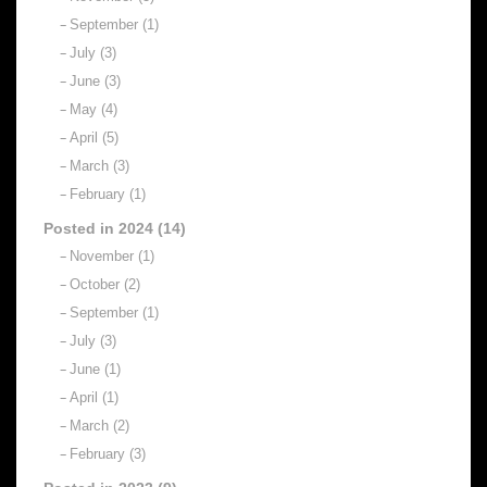
September (1)
July (3)
June (3)
May (4)
April (5)
March (3)
February (1)
Posted in 2024 (14)
November (1)
October (2)
September (1)
July (3)
June (1)
April (1)
March (2)
February (3)