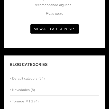
recomendando algunas...
Read more
VIEW ALL LATEST POSTS
BLOG CATEGORIES
Default category (34)
Novedades (8)
Torneos MTG (4)