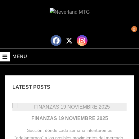
0
MENU
LATEST POSTS
FINANZAS 19 NOVIEMBRE 2025
Sección, dónde cada semana intentaremos
,
"adelantarnos" a los posibles movimientos del mercado,