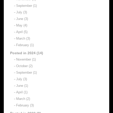
September (1)
July (3)
June (3)
May (4)
April (5)
March (3)
February (1)
Posted in 2024 (14)
November (1)
October (2)
September (1)
July (3)
June (1)
April (1)
March (2)
February (3)