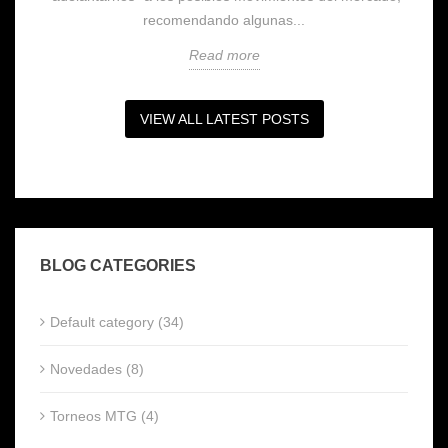
recomendando algunas...
Read more
VIEW ALL LATEST POSTS
BLOG CATEGORIES
Default category (34)
Novedades (8)
Torneos MTG (4)