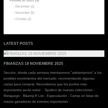
Posted in 2023 (9)
December (2)
November (5)
October (2)
LATEST POSTS
FINANZAS 19 NOVIEMBRE 2025
Sección, dónde cada semana intentaremos "adelantarnos" a los
posibles movimientos del mercado, recomendando algunas
cartas para comprar. Recordemos que los puntos más
importantes serán estos: - Spoilers de nuevas colecciones -
Metajuego - B&amp;R List - Especulación - Cartas en listas de
mazos ganadores de eventos importantes