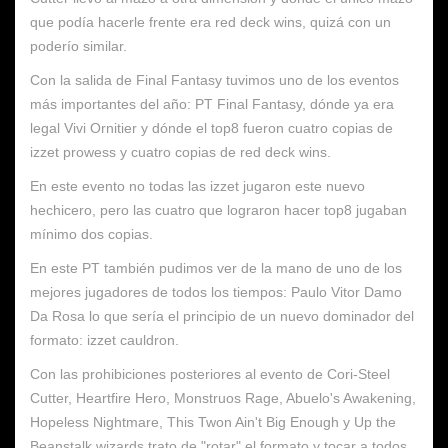
que podía hacerle frente era red deck wins, quizá con un
poderío similar.
Con la salida de Final Fantasy tuvimos uno de los eventos
más importantes del año: PT Final Fantasy, dónde ya era
legal Vivi Ornitier y dónde el top8 fueron cuatro copias de
izzet prowess y cuatro copias de red deck wins.
En este evento no todas las izzet jugaron este nuevo
hechicero, pero las cuatro que lograron hacer top8 jugaban
mínimo dos copias.
En este PT también pudimos ver de la mano de uno de los
mejores jugadores de todos los tiempos: Paulo Vitor Damo
Da Rosa lo que sería el principio de un nuevo dominador del
formato: izzet cauldron.
Con las prohibiciones posteriores al evento de Cori-Steel
Cutter, Heartfire Hero, Monstruos Rage, Abuelo's Awakening,
Hopeless Nightmare, This Twon Ain't Big Enough y Up the
Beanstalk wizards trato de "rotar" el formato y tocar a todos