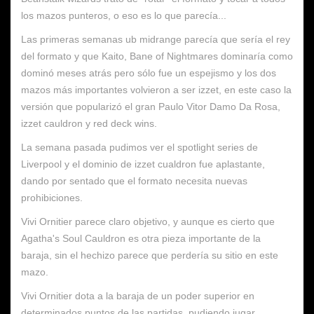
los mazos punteros, o eso es lo que parecía...
Las primeras semanas ub midrange parecía que sería el rey
del formato y que Kaito, Bane of Nightmares dominaría como
dominó meses atrás pero sólo fue un espejismo y los dos
mazos más importantes volvieron a ser izzet, en este caso la
versión que popularizó el gran Paulo Vitor Damo Da Rosa,
izzet cauldron y red deck wins.
La semana pasada pudimos ver el spotlight series de
Liverpool y el dominio de izzet cualdron fue aplastante,
dando por sentado que el formato necesita nuevas
prohibiciones.
Vivi Ornitier parece claro objetivo, y aunque es cierto que
Agatha's Soul Cauldron es otra pieza importante de la
baraja, sin el hechizo parece que perdería su sitio en este
mazo.
Vivi Ornitier dota a la baraja de un poder superior en
determinados puntos de las partidas, pudiendo jugar