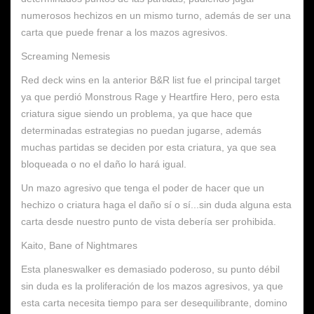
numerosos hechizos en un mismo turno, además de ser una
carta que puede frenar a los mazos agresivos.
Screaming Nemesis
Red deck wins en la anterior B&R list fue el principal target
ya que perdió Monstrous Rage y Heartfire Hero, pero esta
criatura sigue siendo un problema, ya que hace que
determinadas estrategias no puedan jugarse, además
muchas partidas se deciden por esta criatura, ya que sea
bloqueada o no el daño lo hará igual.
Un mazo agresivo que tenga el poder de hacer que un
hechizo o criatura haga el daño sí o sí...sin duda alguna esta
carta desde nuestro punto de vista debería ser prohibida.
Kaito, Bane of Nightmares
Esta planeswalker es demasiado poderoso, su punto débil
sin duda es la proliferación de los mazos agresivos, ya que
esta carta necesita tiempo para ser desequilibrante, domino