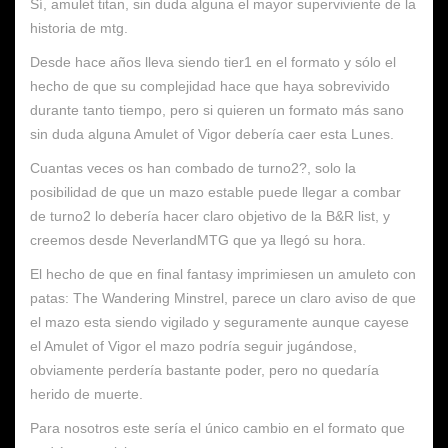
Sí, amulet titan, sin duda alguna el mayor superviviente de la
historia de mtg.
Desde hace años lleva siendo tier1 en el formato y sólo el
hecho de que su complejidad hace que haya sobrevivido
durante tanto tiempo, pero si quieren un formato más sano
sin duda alguna Amulet of Vigor debería caer esta Lunes.
Cuantas veces os han combado de turno2?, solo la
posibilidad de que un mazo estable puede llegar a combar
de turno2 lo debería hacer claro objetivo de la B&R list, y
creemos desde NeverlandMTG que ya llegó su hora.
El hecho de que en final fantasy imprimiesen un amuleto con
patas: The Wandering Minstrel, parece un claro aviso de que
el mazo esta siendo vigilado y seguramente aunque cayese
el Amulet of Vigor el mazo podría seguir jugándose,
obviamente perdería bastante poder, pero no quedaría
herido de muerte.
Para nosotros este sería el único cambio en el formato que