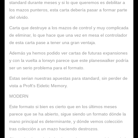
standard durante meses y si lo que queremos es debilitar a
los mazos punteros, esta carta debería pasar a formar parte
del olvido.
Carta que destruye a los mazos de control y muy complicada
de eliminar, lo que hace que una vez en mesa el controlador
de esta carta pase a tener una gran ventaja.
Además ya hemos podido ver cartas de futuras expansiones
y con la vuelta a lorwyn parece que este planeswalker podría
ser un serio problema para el formato.
Estas serian nuestras apuestas para standard, sin perder de
vista a Proft's Eidetic Memory.
MODERN
Este formato si bien es cierto que en los últimos meses
parece que se ha abierto, sigue siendo un formato dónde la
mano principal es determinante, y dónde vemos colección
tras colección a un mazo haciendo destrozos.