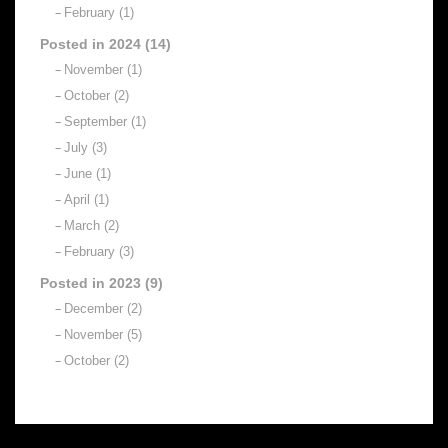
February (1)
Posted in 2024 (14)
November (1)
October (2)
September (1)
July (3)
June (1)
April (1)
March (2)
February (3)
Posted in 2023 (9)
December (2)
November (5)
October (2)