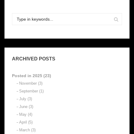
ARCHIVED POSTS
Posted in 2025 (23)
November (3)
September (1)
July (3)
June (3)
May (4)
April (5)
March (3)