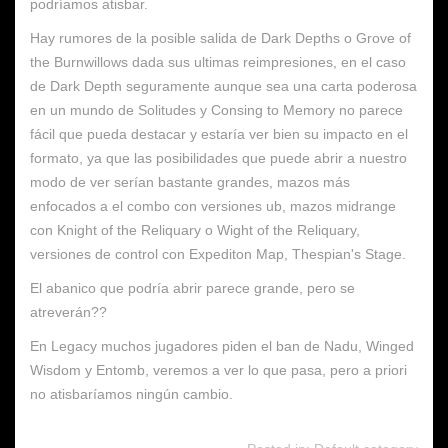
podríamos atisbar.
Hay rumores de la posible salida de Dark Depths o Grove of
the Burnwillows dada sus ultimas reimpresiones, en el caso
de Dark Depth seguramente aunque sea una carta poderosa
en un mundo de Solitudes y Consing to Memory no parece
fácil que pueda destacar y estaría ver bien su impacto en el
formato, ya que las posibilidades que puede abrir a nuestro
modo de ver serían bastante grandes, mazos más
enfocados a el combo con versiones ub, mazos midrange
con Knight of the Reliquary o Wight of the Reliquary,
versiones de control con Expediton Map, Thespian's Stage.
El abanico que podría abrir parece grande, pero se
atreverán??
En Legacy muchos jugadores piden el ban de Nadu, Winged
Wisdom y Entomb, veremos a ver lo que pasa, pero a priori
no atisbaríamos ningún cambio.