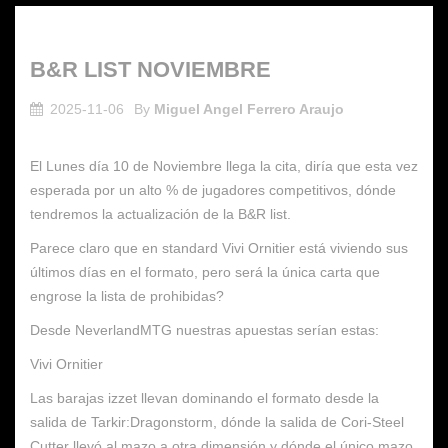
B&R LIST NOVIEMBRE
2025-11-06
By
Miguel Angel Ferrero Araujo
El Lunes día 10 de Noviembre llega la cita, diría que esta vez
esperada por un alto % de jugadores competitivos, dónde
tendremos la actualización de la B&R list.
Parece claro que en standard Vivi Ornitier está viviendo sus
últimos días en el formato, pero será la única carta que
engrose la lista de prohibidas?
Desde NeverlandMTG nuestras apuestas serían estas:
Vivi Ornitier
Las barajas izzet llevan dominando el formato desde la
salida de Tarkir:Dragonstorm, dónde la salida de Cori-Steel
Cutter llevó al mazo a otra dimensión y dónde el único mazo