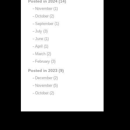
Posted in 2024 (14)
November (1)
October (2)
September (1)
July (3)
June (1)
April (1)
March (2)
February (3)
Posted in 2023 (9)
December (2)
November (5)
October (2)