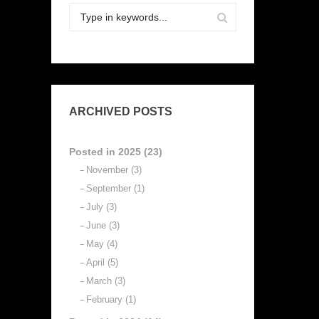
ARCHIVED POSTS
Posted in 2025 (23)
November (3)
September (1)
July (3)
June (3)
May (4)
April (5)
March (3)
February (1)